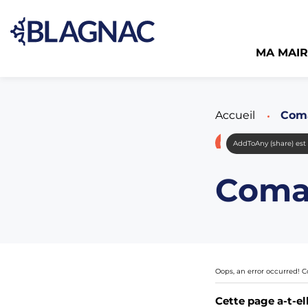
MA MAIR
Accueil
Page
Com
AddToAny (share) est
Coma
Oops, an error occurred!
Cette page a-t-el