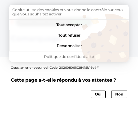
Ce site utilise des cookies et vous donne le contrôle sur ceux
Accueil
Page active :
Comarquage
que vous souhaitez activer
AddToAny (share) est désactivé.
Autoriser
Tout accepter
Tout refuser
Comarquage
Personnaliser
Politique de confidentialité
Oops, an error occurred! Code: 202608061028415b16e4ff
Cette page a-t-elle répondu à vos attentes ?
Oui
Non