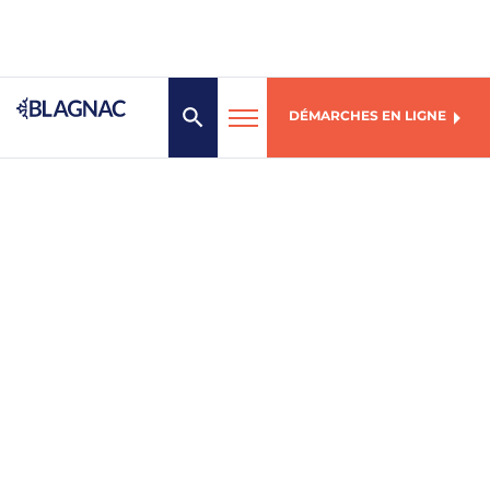
DÉMARCHES EN LIGNE
MENU
Mairie de Blagnac
1, place des Arts
31706 Blagnac Cedex
05 61 71 72 00
Du lundi au vendredi