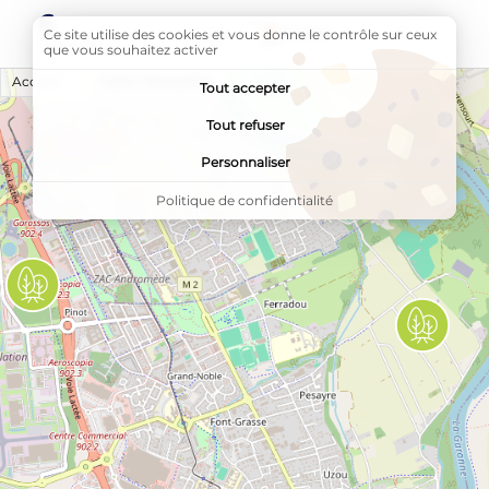
Carte interactive
6
Liste
Carte
Ce site utilise des cookies et vous donne le contrôle sur ceux
Masquer la
Afficher la
résultats
que vous souhaitez activer
Accueil
Page active :
Carte interactive
Tout accepter
Tout refuser
Personnaliser
Politique de confidentialité