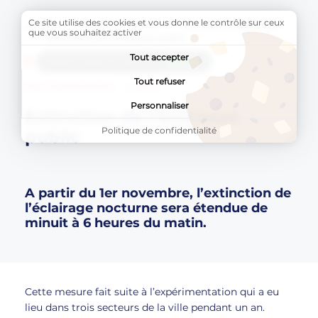
Ce site utilise des cookies et vous donne le contrôle sur ceux
Accueil
BLAGNAC VERTE
Transition énergétique
que vous souhaitez activer
Page active :
Extinction de l'éclairage public
Tout accepter
AddToAny (share) est désactivé.
Autoriser
Tout refuser
ENVIRONNEMENT
SANTÉ
Personnaliser
Extinction de l'éclairage
Politique de confidentialité
public
A partir du 1er novembre, l’extinction de
l’éclairage nocturne sera étendue de
minuit à 6 heures du matin.
Cette mesure fait suite à l’expérimentation qui a eu
lieu dans trois secteurs de la ville pendant un an.