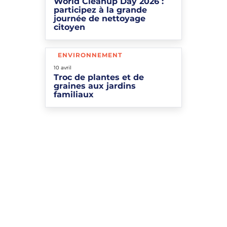
World Cleanup Day 2026 :
participez à la grande
journée de nettoyage
citoyen
ENVIRONNEMENT
Le
10
avril
Troc de plantes et de
graines aux jardins
familiaux