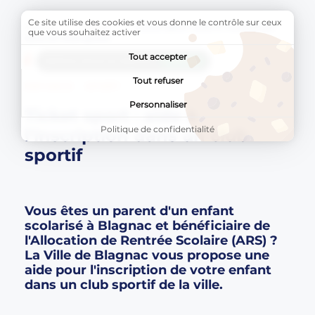
Ce site utilise des cookies et vous donne le contrôle sur ceux
Accueil
SPORT
Page active :
Ticket sport : aide à l'inscription
que vous souhaitez activer
dans un club sportif
Tout accepter
AddToAny (share) est désactivé.
Autoriser
Tout refuser
ENFANCE
SPORT
Personnaliser
Ticket sport : aide à
Politique de confidentialité
l'inscription dans un club
sportif
Vous êtes un parent d'un enfant
scolarisé à Blagnac et bénéficiaire de
l'Allocation de Rentrée Scolaire (ARS) ?
La Ville de Blagnac vous propose une
aide pour l'inscription de votre enfant
dans un club sportif de la ville.