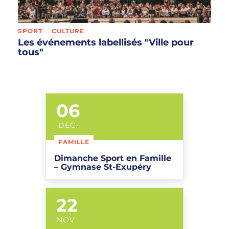
SPORT
CULTURE
Les événements labellisés "Ville pour
tous"
06
LE
DÉC.
FAMILLE
Dimanche Sport en Famille
– Gymnase St-Exupéry
22
LE
NOV.