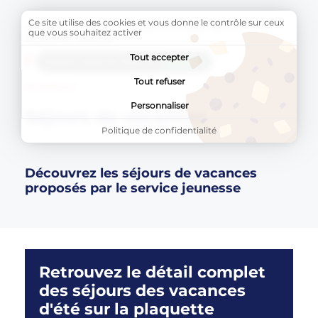
Ce site utilise des cookies et vous donne le contrôle sur ceux
Accueil
SPORT
Séjours et stages sportifs
Page active 
que vous souhaitez activer
Séjours de vacances
Tout accepter
AddToAny (share) est désactivé.
Autoriser
Tout refuser
JEUNESSE
Personnaliser
Séjours de vacances
Politique de confidentialité
Découvrez les séjours de vacances
proposés par le service jeunesse
Retrouvez le détail complet
des séjours des vacances
d'été sur la plaquette