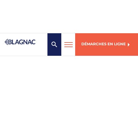
DÉMARCHES EN LIGNE
MENU
Mairie de Blagnac
1, place des Arts
31706 Blagnac Cedex
05 61 71 72 00