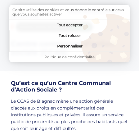
Ce site utilise des cookies et vous donne le contrôle sur ceux
Accueil
MA MAIRIE
Page active :
Centre communal d’action
que vous souhaitez activer
sociale (CCAS)
Tout accepter
AddToAny (share) est désactivé.
Autoriser
Tout refuser
Centre communal d’action
Personnaliser
sociale (CCAS)
Politique de confidentialité
Qu’est ce qu’un Centre Communal
d’Action Sociale ?
Le CCAS de Blagnac mène une action générale
d’accès aux droits en complémentarité des
institutions publiques et privées. Il assure un service
public de proximité au plus proche des habitants quel
que soit leur âge et difficultés.