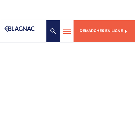
DÉMARCHES EN LIGNE
MENU
Mairie de Blagnac
1, place des Arts
31706 Blagnac Cedex
05 61 71 72 00
Du lundi au vendredi