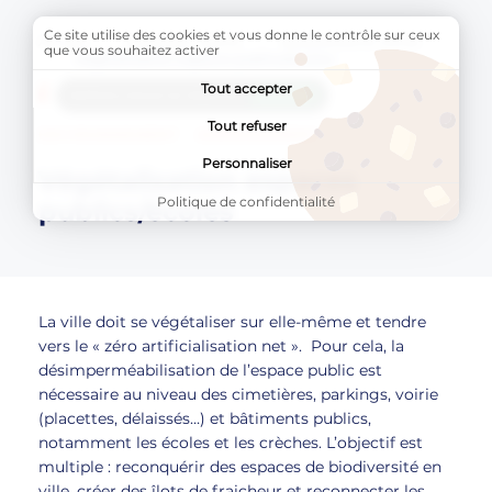
Ce site utilise des cookies et vous donne le contrôle sur ceux
Accueil
BLAGNAC VERTE
Biodiversité et climat
que vous souhaitez activer
Page active :
Végétalisation espaces publics/écoles
Tout accepter
AddToAny (share) est désactivé.
Autoriser
Tout refuser
ENVIRONNEMENT
AMÉNAGEMENT
Personnaliser
Végétalisation espaces
Politique de confidentialité
publics/écoles
La ville doit se végétaliser sur elle-même et tendre
vers le « zéro artificialisation net ». Pour cela, la
désimperméabilisation de l’espace public est
nécessaire au niveau des cimetières, parkings, voirie
(placettes, délaissés…) et bâtiments publics,
notamment les écoles et les crèches. L’objectif est
multiple : reconquérir des espaces de biodiversité en
ville, créer des îlots de fraicheur et reconnecter les