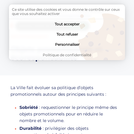
Ce site utilise des cookies et vous donne le contrôle sur ceux
Accueil
BLAGNAC VERTE
Achats durables
Page activ
que vous souhaitez activer
Objets promotionnels et écoresponsabilité
Tout accepter
AddToAny (share) est désactivé.
Autoriser
Tout refuser
ENVIRONNEMENT
Personnaliser
Objets promotionnels et
Politique de confidentialité
écoresponsabilité
La Ville fait évoluer sa politique d’objets
promotionnels autour des principes suivants :
Sobriété
: requestionner le principe même des
objets promotionnels pour en réduire le
nombre et le volume.
Durabilité
: privilégier des objets