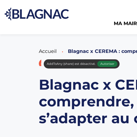
MA MAIR
Accueil
Page active :
Blagnac x CEREMA : compre
AddToAny (share) est désactivé.
Autoriser
Blagnac x C
comprendre, 
s’adapter au 