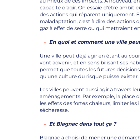
au mieux de ces impacts. A nouveau, en
capacité d'agir. On essaie d'être ambiti
des actions qui réparent uniquement. Et
maladaptation, c'est à dire des actions 
gaz à effet de serre ou qui mettraient en
En quoi et comment une ville peut-
Une ville peut déjà agir en étant au co
vont advenir, et en sensibilisant ses hab
permet que toutes les futures décisions 
qu'une culture du risque puisse exister.
Les villes peuvent aussi agir à travers le
aménagements. Par exemple, la place de 
les effets des fortes chaleurs, limiter le
sécheresse.
Et Blagnac dans tout ça ?
Blagnac a choisi de mener une démarch