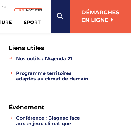
anet
de Blagnac
le de Blagnac
m, Ville de Blagnac
kedIn, Mairie de Blagnac
 Flickr, mairie_blagnac
us sur WhatsApp, WhatsApp
Newsletter
DÉMARCHES
EN LIGNE
TURE
SPORT
ous-menu de BLAGNAC VERTE
Accès au sous-menu de CULTURE
Accès au sous-menu de SPORT
Recherche
Liens utiles
Nos outils : l’Agenda 21
Programme territoires
adaptés au climat de demain
Événement
Conférence : Blagnac face
aux enjeux climatique