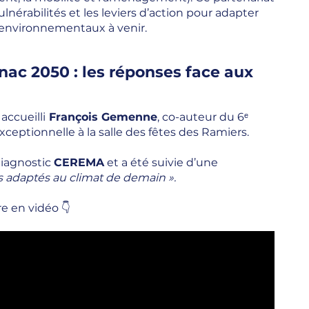
vulnérabilités et les leviers d’action pour adapter
t environnementaux à venir.
ac 2050 : les réponses face aux
 accueilli
François Gemenne
, co-auteur du 6ᵉ
eptionnelle à la salle des fêtes des Ramiers.
diagnostic
CEREMA
et a été suivie d’une
es adaptés au climat de demain ».
re en vidéo 👇