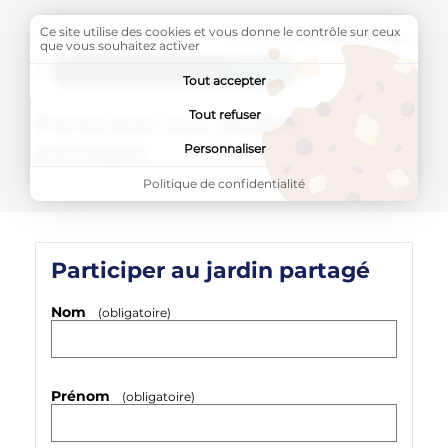
Ce site utilise des cookies et vous donne le contrôle sur ceux
Accueil
Formulaires
Page active :
Participer aux jardins partagés
que vous souhaitez activer
AddToAny (share) est désactivé.
Autoriser
Tout accepter
Tout refuser
Participer aux jardins
partagés
Personnaliser
Politique de confidentialité
Participer au jardin partagé
Nom
(obligatoire)
Prénom
(obligatoire)