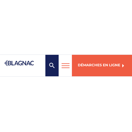
DÉMARCHES EN LIGNE
MENU
Mairie de Blagnac
1, place des Arts