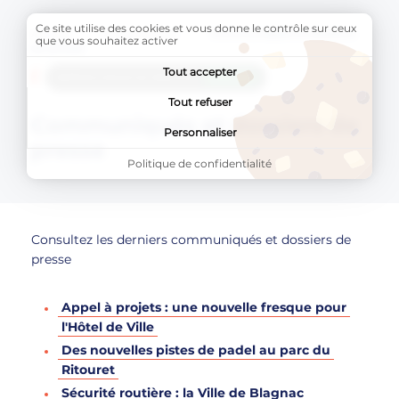
Ce site utilise des cookies et vous donne le contrôle sur ceux
Accueil
Espace presse
Page active :
Communiqués et dossiers
que vous souhaitez activer
de presse
Tout accepter
AddToAny (share) est désactivé.
Autoriser
Tout refuser
Communiqués et dossiers de
Personnaliser
presse
Politique de confidentialité
Consultez les derniers communiqués et dossiers de
presse
Appel à projets : une nouvelle fresque pour
l'Hôtel de Ville
Des nouvelles pistes de padel au parc du
Ritouret
Sécurité routière : la Ville de Blagnac