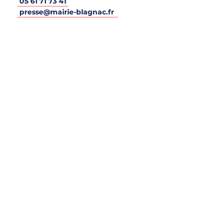
05 61 71 73 41
presse
@
mairie-blagnac
.
fr