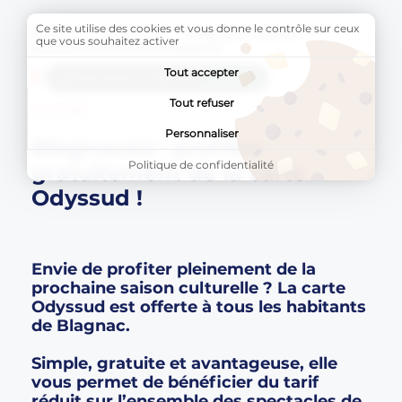
Ce site utilise des cookies et vous donne le contrôle sur ceux
Accueil
Actualités
Page active :
Blagnacais : profitez
que vous souhaitez activer
gratuitement de la carte Odyssud !
Tout accepter
AddToAny (share) est désactivé.
Autoriser
Tout refuser
CULTURE
Personnaliser
Blagnacais : profitez
Politique de confidentialité
gratuitement de la carte
Odyssud !
Envie de profiter pleinement de la
prochaine saison culturelle ? La carte
Odyssud est offerte à tous les habitants
de Blagnac.
Simple, gratuite et avantageuse, elle
vous permet de bénéficier du tarif
réduit sur l’ensemble des spectacles de