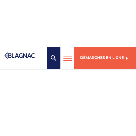
DÉMARCHES EN LIGNE
MENU
Mairie de Blagnac
1, place des Arts
31706 Blagnac Cedex