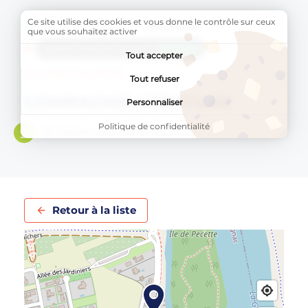
Ce site utilise des cookies et vous donne le contrôle sur ceux
Accueil
Annuaires
Associations
que vous souhaitez activer
AddToAny (share) est désactivé.
Autoriser
Tout accepter
CULTURE ET LOISIRS
Tout refuser
COMPAGNIE CREATURE
Personnaliser
Politique de confidentialité
76 Chemin DES RAMIERS 31700
Retour à la liste