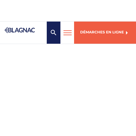
DÉMARCHES EN LIGNE
MENU
Mairie de Blagnac
1, place des Arts
31706 Blagnac Cedex
05 61 71 72 00
Du lundi au vendredi