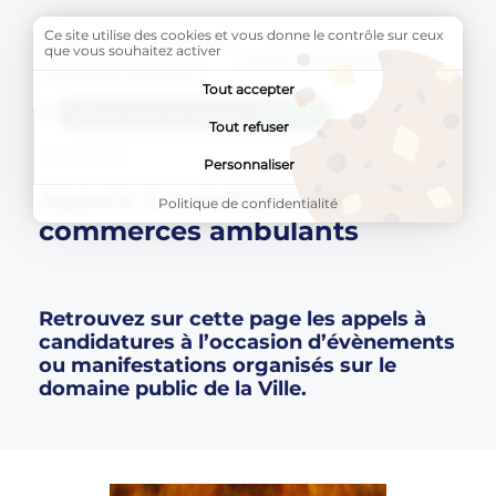
Ce site utilise des cookies et vous donne le contrôle sur ceux
Accueil
AU QUOTIDIEN
Économie
que vous souhaitez activer
Commerces et marchés
Page active :
Appels à candidatures
commerces ambulants
Tout accepter
AddToAny (share) est désactivé.
Autoriser
Tout refuser
ÉCONOMIE
Personnaliser
Appels à candidatures
Politique de confidentialité
commerces ambulants
Retrouvez sur cette page les appels à
candidatures à l’occasion d’évènements
ou manifestations organisés sur le
domaine public de la Ville.