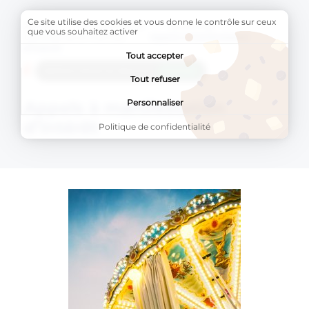
Ce site utilise des cookies et vous donne le contrôle sur ceux
Accueil
AU QUOTIDIEN
Économie
que vous souhaitez activer
Commerces et marchés
Page active :
Appels à manifestation
d’intérêt
Tout accepter
AddToAny (share) est désactivé.
Autoriser
Tout refuser
Personnaliser
Appels à manifestation
d’intérêt
Politique de confidentialité