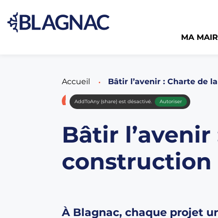
MA MAIR
Accueil
Page active :
Bâtir l’avenir : Charte de 
AddToAny (share) est désactivé.
Autoriser
Bâtir l’avenir
construction
À Blagnac, chaque projet ur