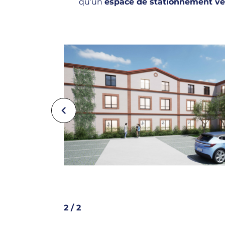
qu’un
espace de stationnement vé
Précédent
2
/
2