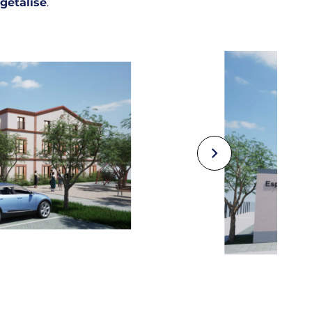
gétalisé
.
Suivant