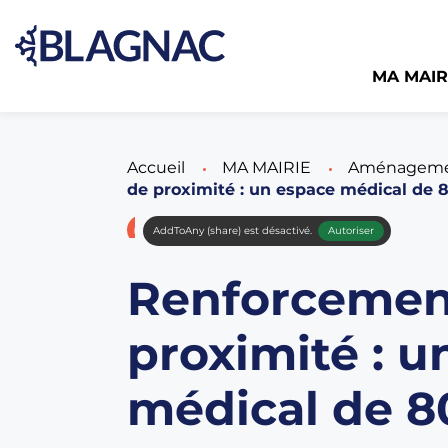
MA MAIR
Accueil
MA MAIRIE
Aménagemen
de proximité : un espace médical de
AddToAny (share) est désactivé.
Autoriser
Renforcement
proximité : u
médical de 