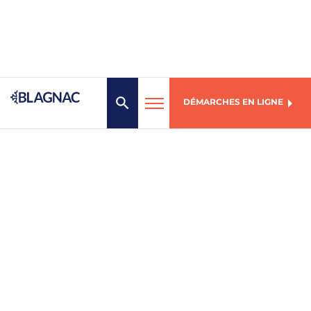
DÉMARCHES EN LIGNE
MENU
Mairie de Blagnac
1, place des Arts
31706 Blagnac Cedex
05 61 71 72 00