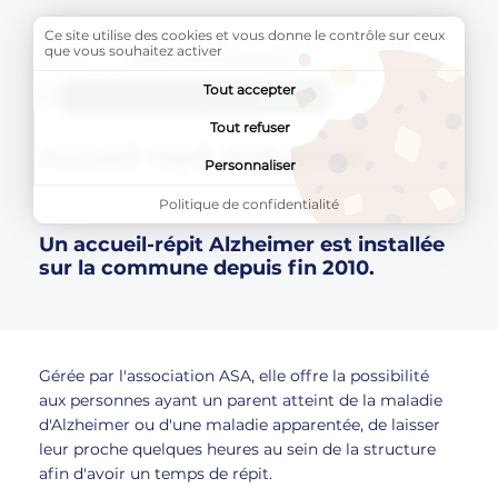
Ce site utilise des cookies et vous donne le contrôle sur ceux
Accueil
AU QUOTIDIEN
Seniors
Espace
que vous souhaitez activer
seniors
Page active :
Accueil répit Alzheimer
Tout accepter
AddToAny (share) est désactivé.
Autoriser
Tout refuser
Accueil répit Alzheimer
Personnaliser
Politique de confidentialité
Un accueil-répit Alzheimer est installée
sur la commune depuis fin 2010.
Gérée par l'association ASA, elle offre la possibilité
aux personnes ayant un parent atteint de la maladie
d'Alzheimer ou d'une maladie apparentée, de laisser
leur proche quelques heures au sein de la structure
afin d'avoir un temps de répit.